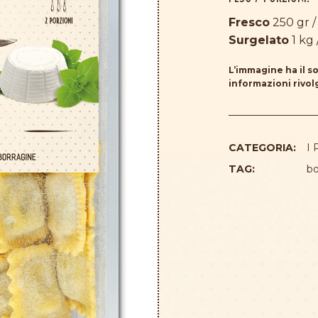
Fresco
250 gr / 
Surgelato
1 kg 
L’immagine ha il so
informazioni rivolg
CATEGORIA:
I 
TAG:
bo