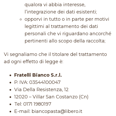
qualora vi abbia interesse,
l’integrazione dei dati esistenti;
opporvi in tutto o in parte per motivi
legittimi al trattamento dei dati
personali che vi riguardano ancorché
pertinenti allo scopo della raccolta;
Vi segnaliamo che il titolare del trattamento
ad ogni effetto di legge è:
Fratelli Bianco S.r.l.
P. IVA: 03544100047
Via Della Resistenza, 12
12020
–
Villar San Costanzo
(
Cn
)
Tel:
0171 1980197
E-mail:
biancopasta@libero.it