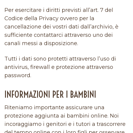
Per esercitare i diritti previsti all’art. 7 del
Codice della Privacy ovvero per la
cancellazione dei vostri dati dall’archivio, è
sufficiente contattarci attraverso uno dei
canali messi a disposizione.
Tutti i dati sono protetti attraverso l’uso di
antivirus, firewall e protezione attraverso
password.
INFORMAZIONI PER I BAMBINI
Riteniamo importante assicurare una
protezione aggiunta ai bambini online. Noi
incoraggiamo i genitori e i tutori a trascorrere
del tempo online con i loro figli per osservare,