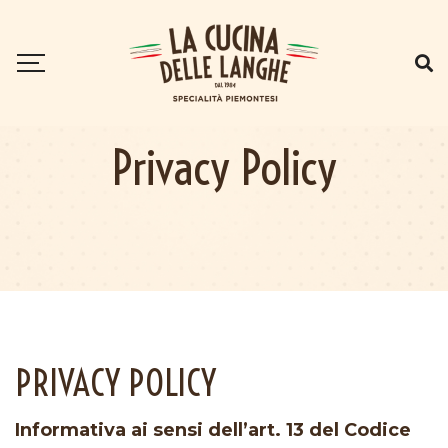
Privacy Policy
PRIVACY POLICY
Informativa ai sensi dell’art. 13 del Codice