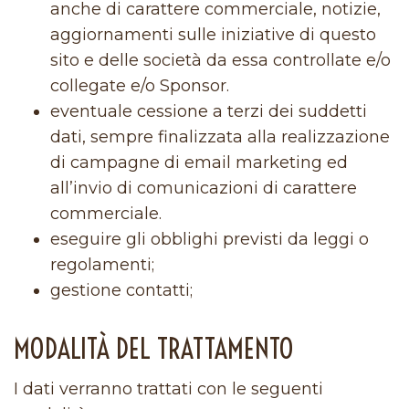
anche di carattere commerciale, notizie,
aggiornamenti sulle iniziative di questo
sito e delle società da essa controllate e/o
collegate e/o Sponsor.
eventuale cessione a terzi dei suddetti
dati, sempre finalizzata alla realizzazione
di campagne di email marketing ed
all’invio di comunicazioni di carattere
commerciale.
eseguire gli obblighi previsti da leggi o
regolamenti;
gestione contatti;
MODALITÀ DEL TRATTAMENTO
I dati verranno trattati con le seguenti