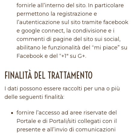
fornirle all’interno del sito. In particolare
permettono la registrazione e
l’autenticazione sul sito tramite facebook
e google connect, la condivisione e i
commenti di pagine del sito sui social,
abilitano le funzionalità del “mi piace” su
Facebook e del “+1″ su G+.
FINALITÀ DEL TRATTAMENTO
I dati possono essere raccolti per una o più
delle seguenti finalità:
fornire l’accesso ad aree riservate del
Portale e di Portali/siti collegati con il
presente e all’invio di comunicazioni