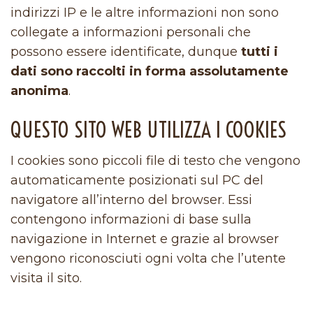
indirizzi IP e le altre informazioni non sono
collegate a informazioni personali che
possono essere identificate, dunque
tutti i
dati sono raccolti in forma assolutamente
anonima
.
QUESTO SITO WEB UTILIZZA I COOKIES
I cookies sono piccoli file di testo che vengono
automaticamente posizionati sul PC del
navigatore all’interno del browser. Essi
contengono informazioni di base sulla
navigazione in Internet e grazie al browser
vengono riconosciuti ogni volta che l’utente
visita il sito.