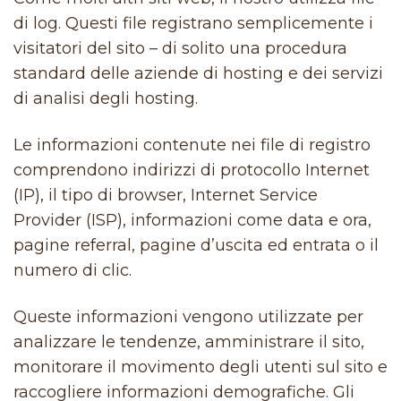
di log. Questi file registrano semplicemente i
visitatori del sito – di solito una procedura
standard delle aziende di hosting e dei servizi
di analisi degli hosting.
Le informazioni contenute nei file di registro
comprendono indirizzi di protocollo Internet
(IP), il tipo di browser, Internet Service
Provider (ISP), informazioni come data e ora,
pagine referral, pagine d’uscita ed entrata o il
numero di clic.
Queste informazioni vengono utilizzate per
analizzare le tendenze, amministrare il sito,
monitorare il movimento degli utenti sul sito e
raccogliere informazioni demografiche. Gli