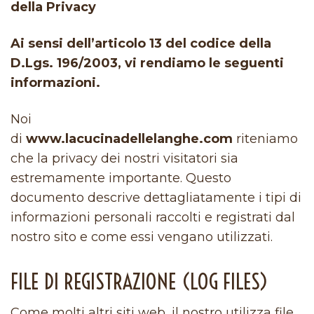
della Privacy
Ai sensi dell’articolo 13 del codice della
D.Lgs. 196/2003, vi rendiamo le seguenti
informazioni.
Noi
di
www.lacucinadellelanghe.com
riteniamo
che la privacy dei nostri visitatori sia
estremamente importante. Questo
documento descrive dettagliatamente i tipi di
informazioni personali raccolti e registrati dal
nostro sito e come essi vengano utilizzati.
FILE DI REGISTRAZIONE (LOG FILES)
Come molti altri siti web, il nostro utilizza file