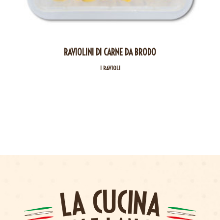
RAVIOLINI DI CARNE DA BRODO
I RAVIOLI