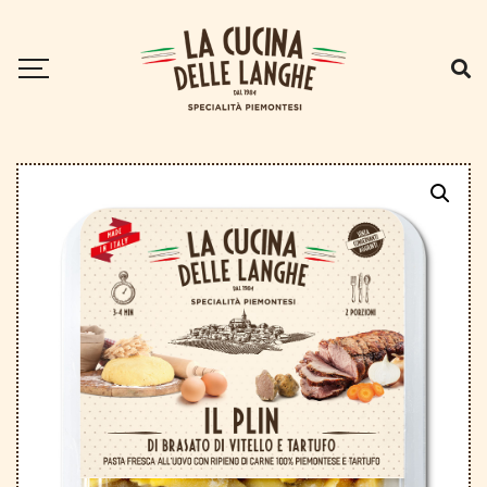
Home
.
I Plin
.
Il Plin di carne e tartufo