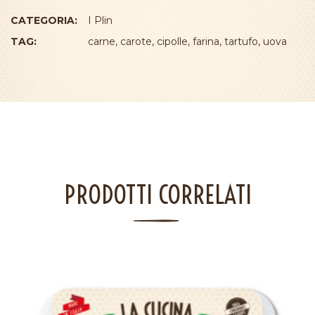
CATEGORIA:
I Plin
TAG:
carne
,
carote
,
cipolle
,
farina
,
tartufo
,
uova
PRODOTTI CORRELATI