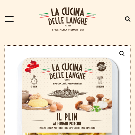
Home
.
I Plin
.
Il Plin ai funghi porcini