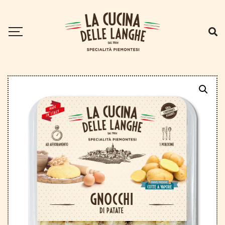
Home
.
Gli Gnocchi
.
Gnocchi di patate