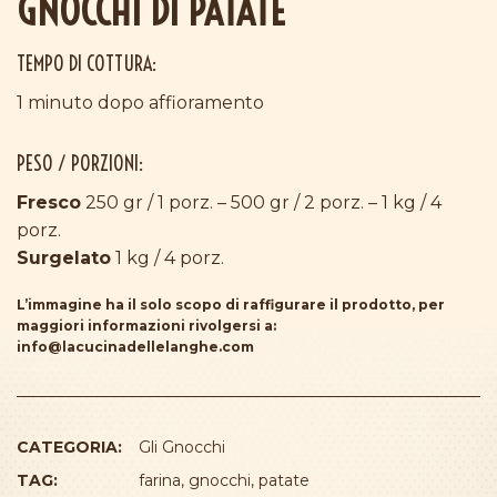
GNOCCHI DI PATATE
TEMPO DI COTTURA:
1 minuto dopo affioramento
PESO / PORZIONI:
Fresco
250 gr / 1 porz. – 500 gr / 2 porz. – 1 kg / 4
porz.
Surgelato
1 kg / 4 porz.
L’immagine ha il solo scopo di raffigurare il prodotto, per
maggiori informazioni rivolgersi a:
info@lacucinadellelanghe.com
CATEGORIA:
Gli Gnocchi
TAG:
farina
,
gnocchi
,
patate